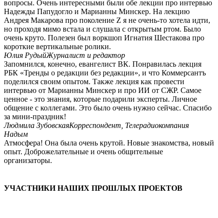
вопросы. Очень интересными были обе лекции про интервью
Надежды Папудогло и Марианны Минскер. На лекцию
Андрея Макарова про поколение Z я не очень-то хотела идти,
но проходя мимо встала и слушала с открытым ртом. Было
очень круто. Полезен был воркшоп Игнатия Шестакова про
короткие вертикальные ролики.
Юлия Рудый
Журналист и редактор
Запомнился, конечно, евангелист ВК. Понравилась лекция
РБК «Тренды о редакции без редакции», и что Коммерсантъ
поделился своим опытом. Также лекция как провести
интервью от Марианны Минскер и про ИИ от СЖР. Самое
ценное - это знания, которые подарили эксперты. Личное
общение с коллегами. Это было очень нужно сейчас. Спасибо
за мини-праздник!
Людмила Зубовская
Корреспондент, Телерадиокомпания
Надым
Атмосфера! Она была очень крутой. Новые знакомства, новый
опыт. Доброжелательные и очень общительные
организаторы.
УЧАСТНИКИ НАШИХ ПРОШЛЫХ ПРОЕКТОВ