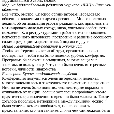
задумываешься о своих словах
Марина Кудаева
Главный редактор журнала «ЛИЦА Липецкой
области»
Всё четко, быстро. Спасибо организаторам! Порадовало
общение с коллегами из других регионов. Много полезных
лекций: об оптимизация работы редакции, как привлекать и
мотивировать молодых сотрудников, учитывая особенности
поколения Z, о реструктуризации работы с использованием
искусственного интеллекта, построение и развитие сообществ
силами редакции: маркетинговый подход и другие
Ирина Калинина
Шеф-редактор и журналист
Любая конференция - великий труд, организаторы очень
постарались, чтобы нам было полезно, удобно, комфортно.
Программа была очень насыщенная, многие вещи мне
знакомы, использую в работе, но и были очень интересные
встречи, личности, знакомства
Екатерина Курочкина
Фотограф, студент
Конференция получилась очень интересная и полезная,
многое запомнилось и захотелось это применить на практике.
Иногда не очень было понятно, чем некоторые воркшопы
отличались от лекций, больше хотелось попробовать что-то
практическое, а выделенного времени было маловато. Также
хотелось побольше. нетворкинга, между лекциями можно
было успеть с кем-то пообщаться, но не составить
представление, кто чем занимается или чем сам можешь быть