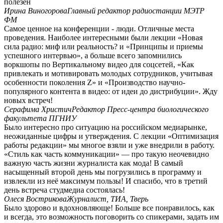
полезен
Ирина Виногорова
Главный редактор радиостанции МЭТР
ФМ
Самое ценное на конференции - люди. Отличные места
проведения. Наиболее интересными были лекции «Новая
сила радио: миф или реальность? и «Принципы и приемы
успешного интервью», а больше всего запомнились
воркшопы по Вертикальному видео для соцсетей, «Как
привлекать и мотивировать молодых сотрудников, учитывая
особенности поколения Z» и «Производство научно-
популярного контента в видео: от идеи до дистрибуции». Жду
новых встреч!
Серафима Христич
Редактор Пресс-центра биологического
факультета ПГНИУ
Было интересно про ситуацию на российском медиарынке,
неожиданные цифры и утверждения. С лекции «Оптимизация
работы редакции» мы многое взяли и уже внедрили в работу.
«Стиль как часть коммуникации» — про такую неочевидно
важную часть жизни журналиста как мода! В самый
насыщенный второй день мы погрузились в программу и
извлекли из неё максимум пользы! И спасибо, что в третий
день встреча студмедиа состоялась!
Олеся Вострикова
Журналист, ТИА, Тверь
Было здорово и вдохновляюще! Больше все понравилось, как
и всегда, это возможность поговорить со спикерами, задать им